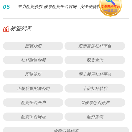
05
主力配资炒股 股票配资平台官网 - 安全便捷投资之选
标签列表
配资炒股
股票百倍杠杆平台
杠杆融资炒股
配资查询
配资论坛
网上股票杠杆平台
正规股票配资公司
十倍杠杆炒股
配资平台开户
买股票怎么开户
配资平台网址
配资咨询
全部话题标签