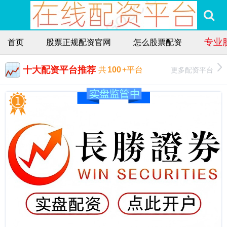
专业
首页
股票正规配资官网
怎么股票配资
十大配资平台推荐
更多配资平台
共
100
+平台