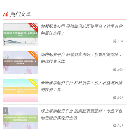
热门文章
炒股配资公司 寻找靠谱的配资平台？这里有你
的最佳选择！
254
场内配资平台 解锁财富密码：股票配资网址，
助你投资无忧
249
全国股票配资平台 杠杆股票：放大收益与风险
的投资工具
247
4
线上股票配资平台 股票配资新选择：专业平台
助您轻松实现资金增
241