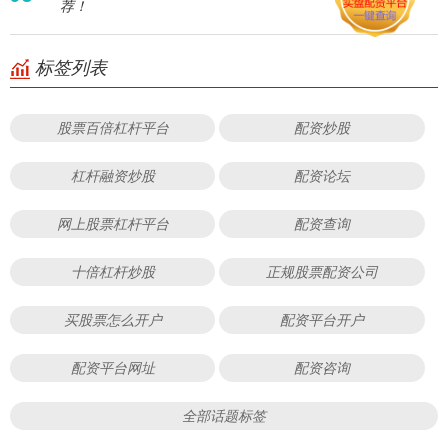
荐！
标签列表
股票百倍杠杆平台
配资炒股
杠杆融资炒股
配资论坛
网上股票杠杆平台
配资查询
十倍杠杆炒股
正规股票配资公司
买股票怎么开户
配资平台开户
配资平台网址
配资咨询
全部话题标签