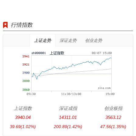
行情指数
上证走势
深证走势
创业走势
上证指数
深证成指
创业板指
3940.04
14311.01
3563.12
39.69
(1.02%)
200.89
(1.42%)
47.56
(1.35%)