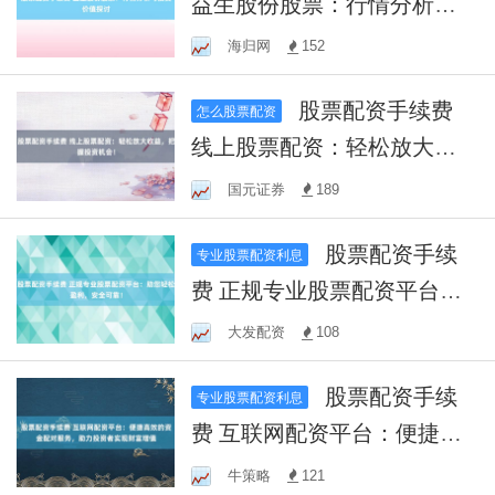
益生股份股票：行情分析与
投资价值探讨
海归网
152
股票配资手续费
怎么股票配资
线上股票配资：轻松放大收
益，把握投资机会！
国元证券
189
股票配资手续
专业股票配资利息
费 正规专业股票配资平台：
助您轻松盈利，安全可靠！
大发配资
108
股票配资手续
专业股票配资利息
费 互联网配资平台：便捷高
效的资金配对服务，助力投
牛策略
121