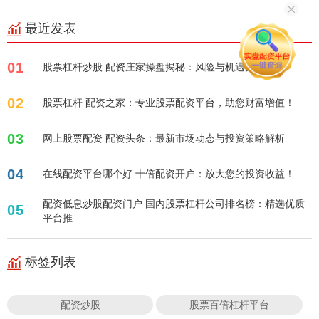
最近发表
01
股票杠杆炒股 配资庄家操盘揭秘：风险与机遇并存？
02
股票杠杆 配资之家：专业股票配资平台，助您财富增值！
03
网上股票配资 配资头条：最新市场动态与投资策略解析
04
在线配资平台哪个好 十倍配资开户：放大您的投资收益！
配资低息炒股配资门户 国内股票杠杆公司排名榜：精选优质
05
平台推
标签列表
配资炒股
股票百倍杠杆平台