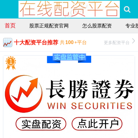
首页
股票正规配资官网
怎么股票配资
专业
十大配资平台推荐
更多配资平台
共
100
+平台