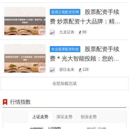
资者实现财富增值
股票配资手续
股票正规配资官网
费 炒票配资十大品牌：精选
平台，助您投资！
九龙证券
88
股票配资手续
专业股票配资利息
费 * 光大智能投顾：您的专
属财富管家
股往金来
128
全部加载完成
行情指数
上证走势
深证走势
创业走势