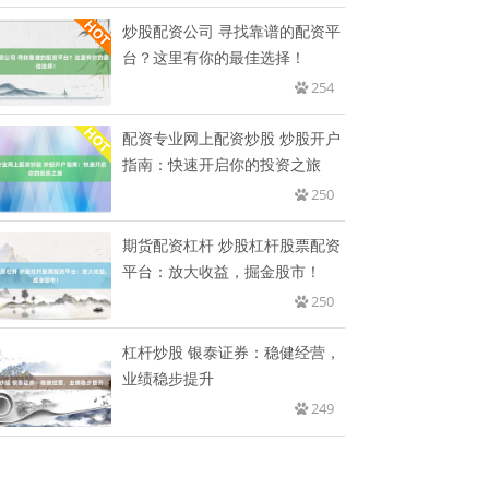
炒股配资公司 寻找靠谱的配资平
台？这里有你的最佳选择！
254
配资专业网上配资炒股 炒股开户
指南：快速开启你的投资之旅
250
期货配资杠杆 炒股杠杆股票配资
平台：放大收益，掘金股市！
250
杠杆炒股 银泰证券：稳健经营，
业绩稳步提升
249