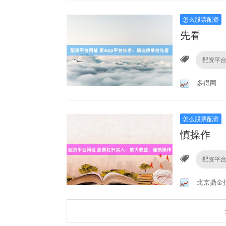
怎么股票配资
先看
配资平
多得网
怎么股票配资
慎操作
配资平
北京鼎金