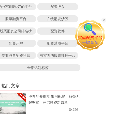
配资有哪些好的平台
配资股票
股票融资平台
在线配资炒股
股票配资公司排名榜
配资软件
配资开户
配资炒股平台
专业股票配资利息
有实力的股票杠杆平台
全部话题标签
热门文章
股票配资推荐 银河配资：解锁无
限财富，开启投资新篇章
256