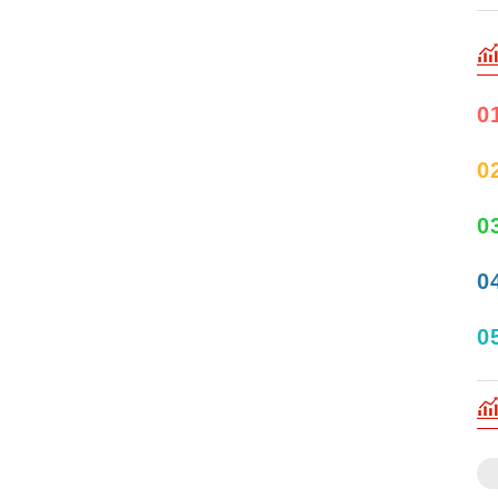
0
0
0
0
0