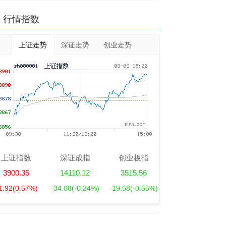
行情指数
上证走势
深证走势
创业走势
上证指数
深证成指
创业板指
3900.35
14110.12
3515.56
1.92
(0.57%)
-34.08
(-0.24%)
-19.58
(-0.55%)