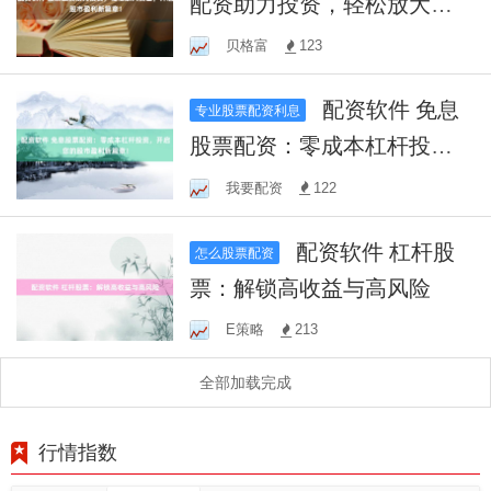
配资助力投资，轻松放大资
金，开启股市盈利新篇章！
贝格富
123
配资软件 免息
专业股票配资利息
股票配资：零成本杠杆投
资，开启您的股市盈利新篇
我要配资
122
章！
配资软件 杠杆股
怎么股票配资
票：解锁高收益与高风险
E策略
213
全部加载完成
行情指数