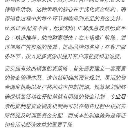
销售配资，简单来说，就是通过合理的资金配置来支
持销售活动。这种策略的核心在于优化资金结构，确
保销售过程中的每个环节都能得到充足的资金支持。
配资知识 正规低息股票配资平
比如证券配资平台，
台：精选推荐，助您财富增值！
在市场推广阶段，通
过增加广告投放的预算，提高品牌知名度；在客户服
务环节，投入更多资源以提升客户满意度和忠诚度。
要实施有效的销售配资策略，首先需要建立一套完善
的资金管理体系。这包括明确的预算规划、灵活的资
金调度机制以及严格的成本控制措施。预算规划能够
专业股
确保销售活动在开始前就有明确的资金计划，
票配资利息
资金调度机制则可以在销售过程中根据实
际情况及时调整资金分配，而成本控制措施则是保证
销售活动经济效益的重要手段。